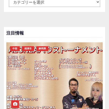
カ
テ
ゴ
リ
ー
注目情報
中部
焼津市
静岡県