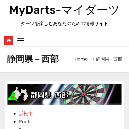
Skip
MyDarts-マイダーツ
to
content
ダーツを楽しむあなたのための情報サイト
静岡県－西部
Home
静岡県－西部
浜松市
Rook