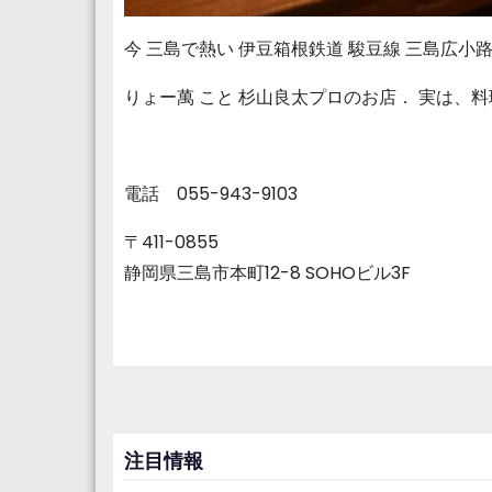
今 三島で熱い 伊豆箱根鉄道 駿豆線 三島広小
りょー萬 こと 杉山良太プロのお店． 実は、料
電話 055-943-9103
〒411-0855
静岡県三島市本町12-8 SOHOビル3F
注目情報