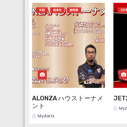
中部
焼津市
静岡県
201
ALONZA ハウストーナメ
JET
ント
Myd
Mydarts