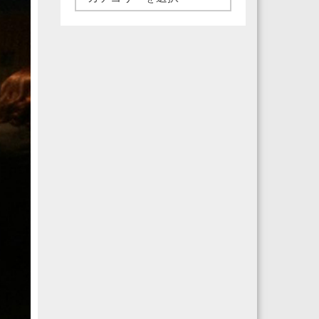
テ
ゴ
リ
ー