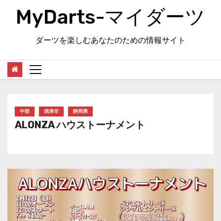
Skip
MyDarts-マイダーツ
to
content
ダーツを楽しむあなたのための情報サイト
中部
焼津市
静岡県
ALONZA ハウストーナメント