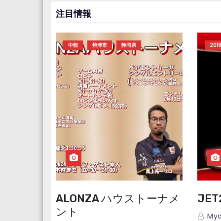
注目情報
中部
焼津市
静岡県
201
ALONZA ハウストーナメ
JET
ント
Myd