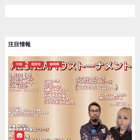
稿
ナ
ビ
ゲ
注目情報
ー
シ
中部
焼津市
静岡県
ョ
ン