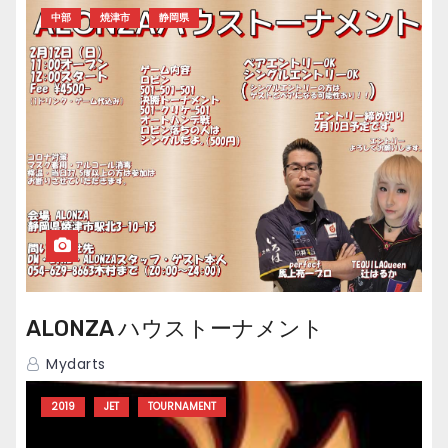
シ
中部
焼津市
静岡県
ョ
ン
ALONZA ハウストーナメント
Mydarts
2019
JET
TOURNAMENT